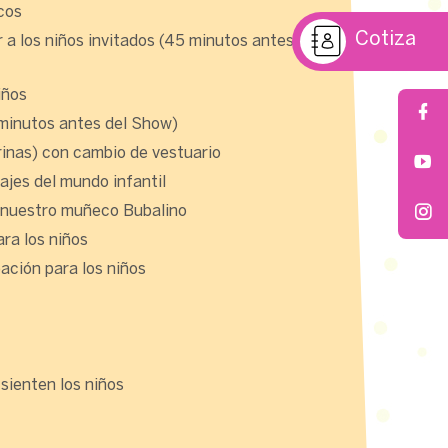
cos
Cotiza
r a los niños invitados (45 minutos antes del
iños
 minutos antes del Show)
rinas) con cambio de vestuario
jes del mundo infantil
 nuestro muñeco Bubalino
ara los niños
ación para los niños
sienten los niños