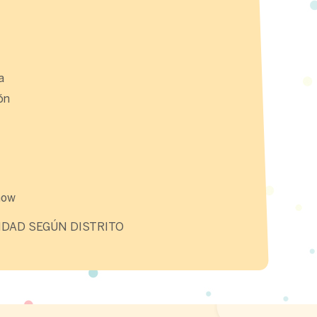
a
ón
how
IDAD SEGÚN DISTRITO